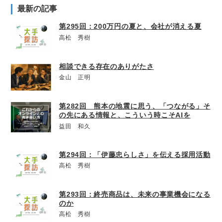
最新の記事
第295回：200万円の夏と、会社が消える夏
高松 秀樹
相談できる存在のありがたさ
金山 正明
第282回 熊本の地震に思う、「つながる」そ
の先にある情報と、こういう時こそAIを
益田 和久
第294回：「伊藤忠らしさ」を伝える採用活動
高松 秀樹
第293回：終売商品は、未来の事業機会になる
のか
高松 秀樹