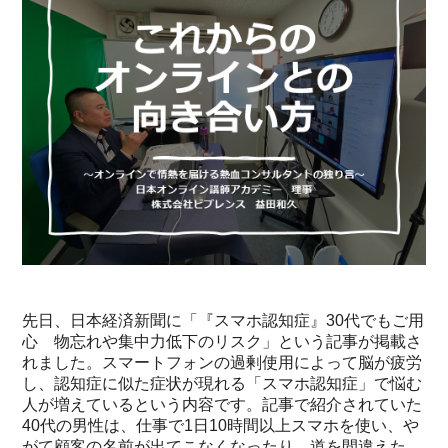
先日、日本経済新聞に「『スマホ認知症』30代でもご用
心 物忘れや集中力低下のリスク」という記事が掲載さ
れました。スマートフォンの過剰使用によって脳が疲労
し、認知症に似た症状が現れる「スマホ認知症」で悩む
人が増えているという内容です。記事で紹介されていた
40代の男性は、仕事で1日10時間以上スマホを使い、や
がて顧客の名前が出てこなくなったり、道を間違えた