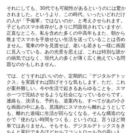
それにしても、30代でも可能性があるというのには驚か
されました。というより、この時代、いったいどれだけ
の人が「予備軍」ではないのか、と考えさせられます。
子どものスマホ依存がしきりに問題視されていますが、
正直なところ、私を含めた多くの中高年もまた、朝から
晩までスマホを手放せない生活を送っていることは否め
ません。電車の中を見渡せば、老いも若きも一様に画面
に見入っている。あの光景を思えば、これは特別な誰か
の病気ではなく、現代人の多くが薄く広く抱えている問
題なのかもしれません。
では、どうすればいいのか。定期的に「デジタルデトッ
クス」を実践すれば防げそうな気もします。ただ、これ
が案外難しい。今や生活で起きるあらゆることを、スマ
ホ一つで完結させるような社会になっているからです。
連絡も、決済も、予約も、道案内も、すべてがあの小さ
な画面の中にある。意識的にスマホから離れようとして
も、離れた途端に生活が回らなくなる。そんな構造のな
かで「使わない時間をつくる」というのは、言うほど簡
単ではありません。そもそも、デジタルデトックスをき
ちんと実行できるほどセルフコントロール力の高い人