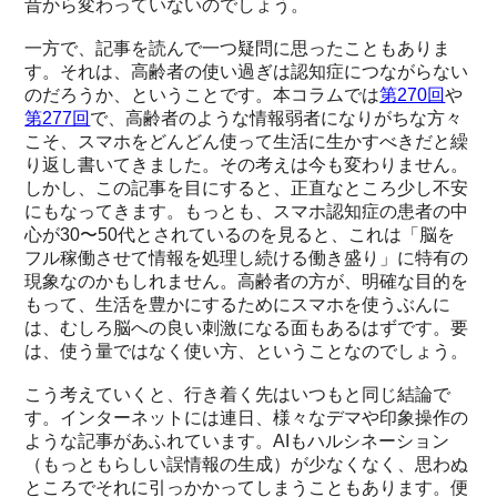
昔から変わっていないのでしょう。
一方で、記事を読んで一つ疑問に思ったこともありま
す。それは、高齢者の使い過ぎは認知症につながらない
のだろうか、ということです。本コラムでは
第270回
や
第277回
で、高齢者のような情報弱者になりがちな方々
こそ、スマホをどんどん使って生活に生かすべきだと繰
り返し書いてきました。その考えは今も変わりません。
しかし、この記事を目にすると、正直なところ少し不安
にもなってきます。もっとも、スマホ認知症の患者の中
心が30〜50代とされているのを見ると、これは「脳を
フル稼働させて情報を処理し続ける働き盛り」に特有の
現象なのかもしれません。高齢者の方が、明確な目的を
もって、生活を豊かにするためにスマホを使うぶんに
は、むしろ脳への良い刺激になる面もあるはずです。要
は、使う量ではなく使い方、ということなのでしょう。
こう考えていくと、行き着く先はいつもと同じ結論で
す。インターネットには連日、様々なデマや印象操作の
ような記事があふれています。AIもハルシネーション
（もっともらしい誤情報の生成）が少なくなく、思わぬ
ところでそれに引っかかってしまうこともあります。便