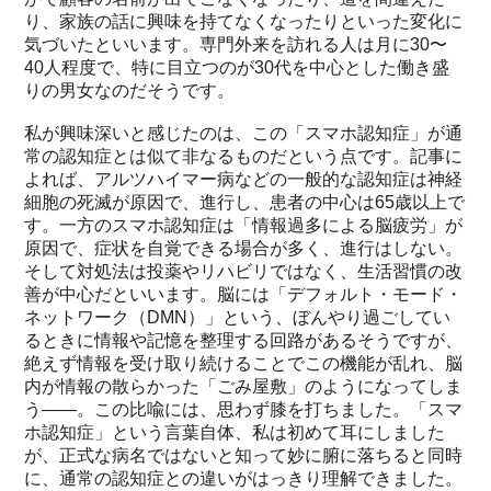
り、家族の話に興味を持てなくなったりといった変化に
気づいたといいます。専門外来を訪れる人は月に30〜
40人程度で、特に目立つのが30代を中心とした働き盛
りの男女なのだそうです。
私が興味深いと感じたのは、この「スマホ認知症」が通
常の認知症とは似て非なるものだという点です。記事に
よれば、アルツハイマー病などの一般的な認知症は神経
細胞の死滅が原因で、進行し、患者の中心は65歳以上で
す。一方のスマホ認知症は「情報過多による脳疲労」が
原因で、症状を自覚できる場合が多く、進行はしない。
そして対処法は投薬やリハビリではなく、生活習慣の改
善が中心だといいます。脳には「デフォルト・モード・
ネットワーク（DMN）」という、ぼんやり過ごしてい
るときに情報や記憶を整理する回路があるそうですが、
絶えず情報を受け取り続けることでこの機能が乱れ、脳
内が情報の散らかった「ごみ屋敷」のようになってしま
う——。この比喩には、思わず膝を打ちました。「スマ
ホ認知症」という言葉自体、私は初めて耳にしました
が、正式な病名ではないと知って妙に腑に落ちると同時
に、通常の認知症との違いがはっきり理解できました。