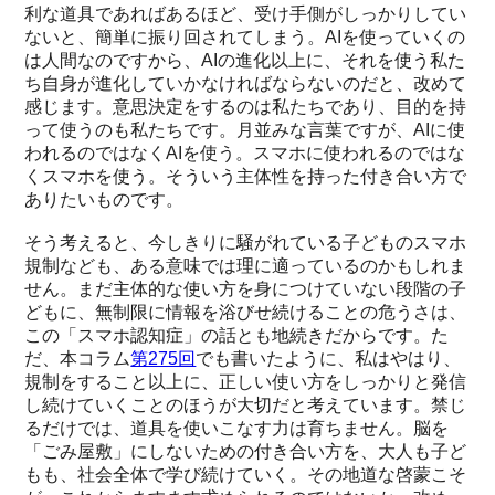
利な道具であればあるほど、受け手側がしっかりしてい
ないと、簡単に振り回されてしまう。AIを使っていくの
は人間なのですから、AIの進化以上に、それを使う私た
ち自身が進化していかなければならないのだと、改めて
感じます。意思決定をするのは私たちであり、目的を持
って使うのも私たちです。月並みな言葉ですが、AIに使
われるのではなくAIを使う。スマホに使われるのではな
くスマホを使う。そういう主体性を持った付き合い方で
ありたいものです。
そう考えると、今しきりに騒がれている子どものスマホ
規制なども、ある意味では理に適っているのかもしれま
せん。まだ主体的な使い方を身につけていない段階の子
どもに、無制限に情報を浴びせ続けることの危うさは、
この「スマホ認知症」の話とも地続きだからです。た
だ、本コラム
第275回
でも書いたように、私はやはり、
規制をすること以上に、正しい使い方をしっかりと発信
し続けていくことのほうが大切だと考えています。禁じ
るだけでは、道具を使いこなす力は育ちません。脳を
「ごみ屋敷」にしないための付き合い方を、大人も子ど
もも、社会全体で学び続けていく。その地道な啓蒙こそ