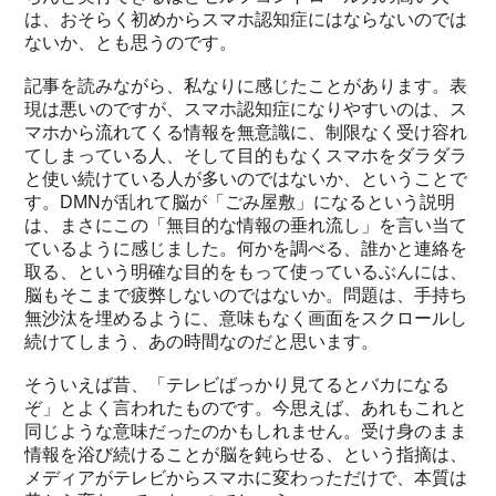
は、おそらく初めからスマホ認知症にはならないのでは
ないか、とも思うのです。
記事を読みながら、私なりに感じたことがあります。表
現は悪いのですが、スマホ認知症になりやすいのは、ス
マホから流れてくる情報を無意識に、制限なく受け容れ
てしまっている人、そして目的もなくスマホをダラダラ
と使い続けている人が多いのではないか、ということで
す。DMNが乱れて脳が「ごみ屋敷」になるという説明
は、まさにこの「無目的な情報の垂れ流し」を言い当て
ているように感じました。何かを調べる、誰かと連絡を
取る、という明確な目的をもって使っているぶんには、
脳もそこまで疲弊しないのではないか。問題は、手持ち
無沙汰を埋めるように、意味もなく画面をスクロールし
続けてしまう、あの時間なのだと思います。
そういえば昔、「テレビばっかり見てるとバカになる
ぞ」とよく言われたものです。今思えば、あれもこれと
同じような意味だったのかもしれません。受け身のまま
情報を浴び続けることが脳を鈍らせる、という指摘は、
メディアがテレビからスマホに変わっただけで、本質は