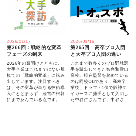
2026/01/17
2026/01/16
第266回：戦略的な変革
第265回 高卒プロ入団
フェーズの到来
と大卒プロ入団の違い
2026年の幕開けとともに、
これまで数多くのプロ野球選
大手企業はこれまでにない規
手を輩出してきた智弁和歌山
模での「戦略的変革」に踏み
高校。現在監督を務めている
出しています。注目すべき
のは同校OBであり、高校卒
は、その変革が単なる技術導
業後、ドラフト1位で阪神タ
入にとどまらず、経営の根幹
イガースに捕手として入団し
にまで及んでいる点です。...
た中谷仁さんです。中谷さ...