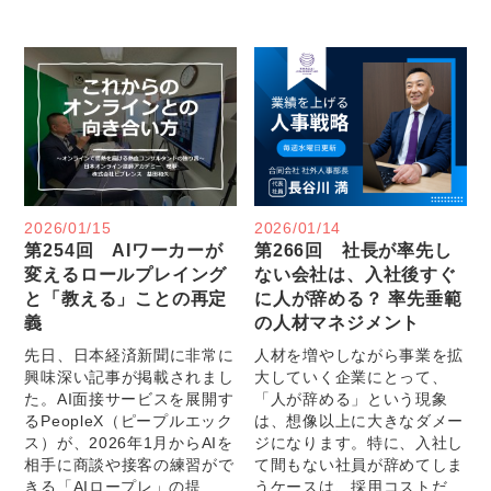
2026/01/15
2026/01/14
第254回 AIワーカーが
第266回 社長が率先し
変えるロールプレイング
ない会社は、入社後すぐ
と「教える」ことの再定
に人が辞める？ 率先垂範
義
の人材マネジメント
先日、日本経済新聞に非常に
人材を増やしながら事業を拡
興味深い記事が掲載されまし
大していく企業にとって、
た。AI面接サービスを展開す
「人が辞める」という現象
るPeopleX（ピープルエック
は、想像以上に大きなダメー
ス）が、2026年1月からAIを
ジになります。特に、入社し
相手に商談や接客の練習がで
て間もない社員が辞めてしま
きる「AIロープレ」の提...
うケースは、採用コストだ...