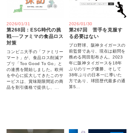
2026/01/31
2026/01/30
第268回：ESG時代の挑
第267回 苦手を克服す
戦──ファミマの食品ロス
る必要はない
対策
プロ野球、阪神タイガースの
前監督であり、現在は顧問を
コンビニ大手の「ファミリー
務める岡田彰布さん。2023
マート」が、食品ロス削減ア
年に阪神タイガースを18年
プリ「Too Good To Go」と
ぶりのリーグ優勝、そして
の連携を開始しました。欧州
38年ぶりの日本一に導いた
を中心に拡大してきたこのサ
方であり、球団歴代最多の通
ービスは、賞味期限間近の商
算5...
品を割引価格で提供し、...