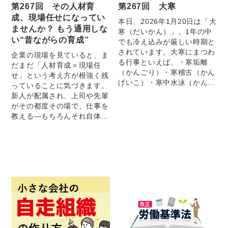
第267回 その人材育
第267回 大寒
成、現場任せになってい
本日、2026年1月20日は「大
ませんか？ もう通用しな
寒（だいかん）」。1年の中
い“昔ながらの育成”
でも冷え込みが厳しい時期と
されています。大寒にまつわ
企業の現場を見ていると、ま
る行事といえば、・寒垢離
だまだ「人材育成＝現場任
（かんごり）・寒稽古（かん
せ」という考え方が根強く残
げいこ）・寒中水泳（かん...
っていることに気づきます。
新人が配属され、上司や先輩
がその都度その場で、仕事を
教える―もちろんそれ自体...