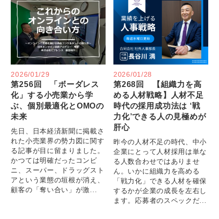
2026/01/29
2026/01/28
第256回 「ボーダレス
第268回 【組織力を高
化」する小売業から学
める人材戦略】人材不足
ぶ、個別最適化とOMOの
時代の採用成功法は ‘戦
未来
力化’できる人の見極めが
肝心
先日、日本経済新聞に掲載さ
れた小売業界の勢力図に関す
昨今の人材不足の時代、中小
る記事が目に留まりました。
企業にとって人材採用は単な
かつては明確だったコンビ
る人数合わせではありませ
ニ、スーパー、ドラッグスト
ん。いかに組織力を高める
アという業態の垣根が消え、
「戦力化」できる人材を確保
顧客の「奪い合い」が激...
するかが企業の成長を左右し
ます。応募者のスペックだ...