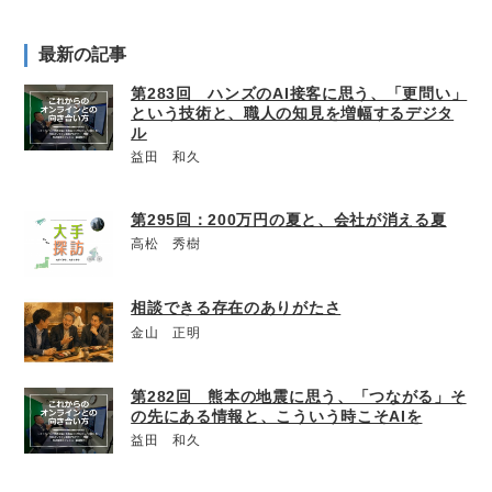
最新の記事
第283回 ハンズのAI接客に思う、「更問い」
という技術と、職人の知見を増幅するデジタ
ル
益田 和久
第295回：200万円の夏と、会社が消える夏
高松 秀樹
相談できる存在のありがたさ
金山 正明
第282回 熊本の地震に思う、「つながる」そ
の先にある情報と、こういう時こそAIを
益田 和久