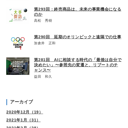
第293回：終売商品は、未来の事業機会になる
のか
高松 秀樹
第290回 延期のオリンピックと遠隔での仕事
加倉井 正和
第281回 AIに相談する時代の「最後は自分で
決めたい」〜参照先の変遷と、リブートのチ
ャンス〜
益田 和久
アーカイブ
2020年12月（19）
2021年1月（31）
2021年2月（28）