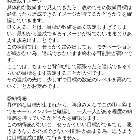
④達成イメージ
具体的な数値まで見えてきたら、改めてその数値目標は
頑張ったら達成できるイメージが持てるかどうか？を確
認していきます。
良くあることは、目標の数値を高く設定しすぎてしま
い、最初から達成できるイメージが持てないままとりあ
えず歩み出すことです。
この状態では、せっかく踏み出しても、モチベーション
が続かない為、達成できないまま終わる可能性が高いで
す。
ここでは、ちょっと背伸びして頑張ったら達成できるく
らいの目標をまず設定することが大切です。
その達成の先に、少しずつ目標の数値のレベルを高めて
いくことがお奨めです。
⑤納得感
具体的な目標が生まれたら、再度みんなでこの①～④ま
でをチームメンバーと確認し、一人一人がある程度の納
得感を持っているかどうかを確認します。
この納得感がないと、せっかくいい目標ができても、思
うような力が発揮できない可能性が高まる為、思うよう
に目標達成に動いて行きません。