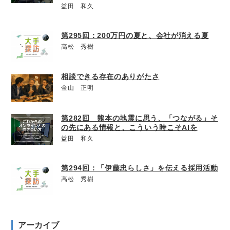
益田 和久
第295回：200万円の夏と、会社が消える夏
高松 秀樹
相談できる存在のありがたさ
金山 正明
第282回 熊本の地震に思う、「つながる」そ
の先にある情報と、こういう時こそAIを
益田 和久
第294回：「伊藤忠らしさ」を伝える採用活動
高松 秀樹
アーカイブ