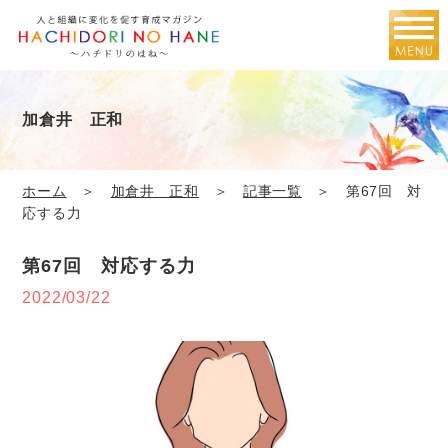
加倉井 正和
ホーム
＞
加倉井 正和
＞
記事一覧
＞ 第67回 対
応する力
第67回 対応する力
2022/03/22