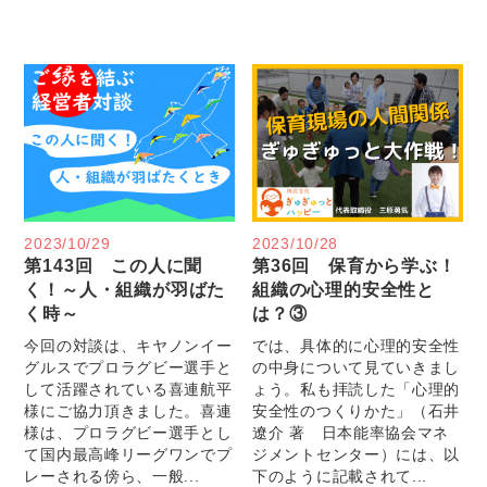
2023/10/29
2023/10/28
第143回 この人に聞
第36回 保育から学ぶ！
く！～人・組織が羽ばた
組織の心理的安全性と
く時～
は？③
今回の対談は、キヤノンイー
では、具体的に心理的安全性
グルスでプロラグビー選手と
の中身について見ていきまし
して活躍されている喜連航平
ょう。私も拝読した「心理的
様にご協力頂きました。喜連
安全性のつくりかた」（石井
様は、プロラグビー選手とし
遼介 著 日本能率協会マネ
て国内最高峰リーグワンでプ
ジメントセンター）には、以
レーされる傍ら、一般...
下のように記載されて...