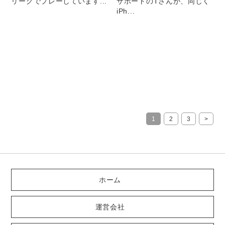
リーグでプレーしています...
サポートのTさんが、同じく
iPh...
1
2
3
>
ホーム
運営会社