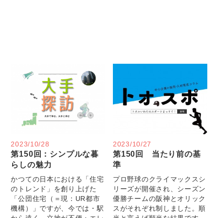
2023/10/28
2023/10/27
第150回：シンプルな暮
第150回 当たり前の基
らしの魅力
準
かつての日本における「住宅
プロ野球のクライマックスシ
のトレンド」を創り上げた
リーズが開催され、シーズン
「公団住宅（＝現：UR都市
優勝チームの阪神とオリック
機構）」ですが、今では・駅
スがそれぞれ制しました。順
から遠く、立地が不便・エレ
当と言えば順当な結果です