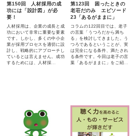
第150回 人材採用の成
第123回 困ったときの
功には「設計図」が必
老荘だのみ エピソード
要！
23「あるがままに」
人材採用は、企業の成長と成
コラムの122回目では、老子
功において非常に重要な要素
の言葉「うつろだから満ち
です。しかし、多くの中小企
る」を検討してきました。う
業が採用プロセスを適切に設
つろであるということが、実
計し、戦略的にアプローチし
は完全になる条件、満たされ
ているとは言えません。成功
る条件です。今回は老子の言
するためには、人材採...
葉「あるがままに」をご紹...