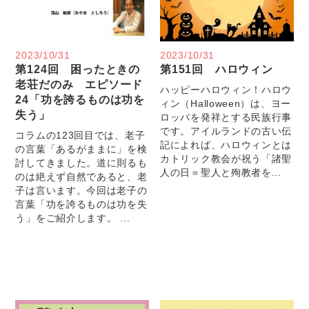
2023/10/31
2023/10/31
第124回 困ったときの
第151回 ハロウィン
老荘だのみ エピソード
ハッピーハロウィン！ハロウ
24「功を誇るものは功を
ィン（Halloween）は、ヨー
失う」
ロッパを発祥とする民族行事
です。アイルランドの古い伝
コラムの123回目では、老子
記によれば、ハロウィンとは
の言葉「あるがままに」を検
カトリック教会が祝う「諸聖
討してきました。道に則るも
人の日＝聖人と殉教者を...
のは絶えず自然であると、老
子は言います。今回は老子の
言葉「功を誇るものは功を失
う」をご紹介します。 ...