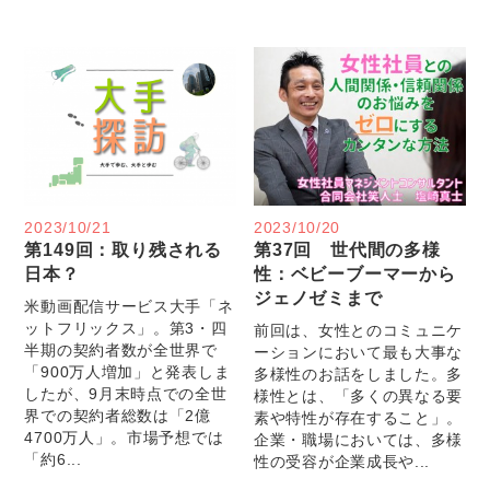
2023/10/21
2023/10/20
第149回：取り残される
第37回 世代間の多様
日本？
性：ベビーブーマーから
ジェノゼミまで
米動画配信サービス大手「ネ
ットフリックス」。第3・四
前回は、女性とのコミュニケ
半期の契約者数が全世界で
ーションにおいて最も大事な
「900万人増加」と発表しま
多様性のお話をしました。多
したが、9月末時点での全世
様性とは、「多くの異なる要
界での契約者総数は「2億
素や特性が存在すること」。
4700万人」。市場予想では
企業・職場においては、多様
「約6...
性の受容が企業成長や...