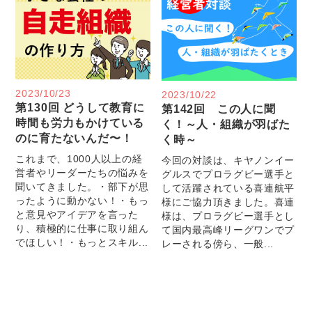
2023/10/23
2023/10/22
第130回 どうして教育に
第142回 この人に聞
時間も労力もかけている
く！～人・組織が羽ばた
のに育たないんだ〜！
く時～
これまで、1000人以上の経
今回の対談は、キヤノンイー
営者やリーダーたちの悩みを
グルスでプロラグビー選手と
聞いてきました。・部下が思
して活躍されている喜連航平
ったように動かない！・もっ
様にご協力頂きました。喜連
と意見やアイデアを言った
様は、プロラグビー選手とし
り、積極的に仕事に取り組ん
て国内最高峰リーグワンでプ
でほしい！・もっとスキル...
レーされる傍ら、一般...