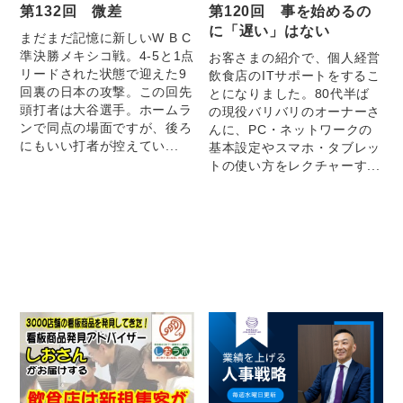
第132回 微差
第120回 事を始めるの
に「遅い」はない
まだまだ記憶に新しいW B C
準決勝メキシコ戦。4-5と1点
お客さまの紹介で、個人経営
リードされた状態で迎えた9
飲食店のITサポートをするこ
回裏の日本の攻撃。この回先
とになりました。80代半ば
頭打者は大谷選手。ホームラ
の現役バリバリのオーナーさ
ンで同点の場面ですが、後ろ
んに、PC・ネットワークの
にもいい打者が控えてい...
基本設定やスマホ・タブレッ
トの使い方をレクチャーす...