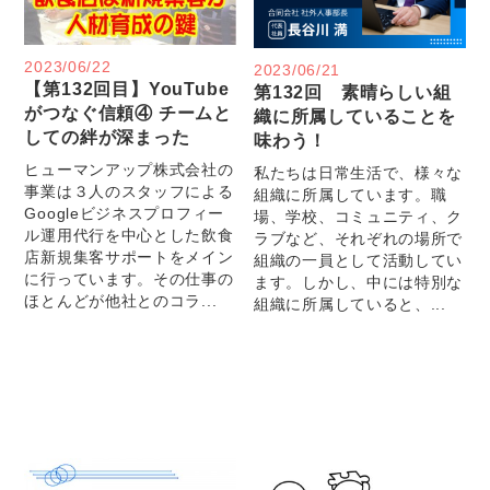
2023/06/22
2023/06/21
【第132回目】YouTube
第132回 素晴らしい組
がつなぐ信頼④ チームと
織に所属していることを
しての絆が深まった
味わう！
ヒューマンアップ株式会社の
私たちは日常生活で、様々な
事業は３人のスタッフによる
組織に所属しています。職
Googleビジネスプロフィー
場、学校、コミュニティ、ク
ル運用代行を中心とした飲食
ラブなど、それぞれの場所で
店新規集客サポートをメイン
組織の一員として活動してい
に行っています。その仕事の
ます。しかし、中には特別な
ほとんどが他社とのコラ...
組織に所属していると、...