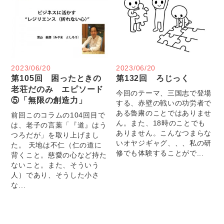
2023/06/20
2023/06/20
第105回 困ったときの
第132回 ろじっく
老荘だのみ エピソード
今回のテーマ、三国志で登場
⑤「無限の創造力」
する、赤壁の戦いの功労者で
ある魯粛のことではありませ
前回このコラムの104回目で
ん。また、18時のことでも
は、老子の言葉「『道』はう
ありません。こんなつまらな
つろだが」を取り上げまし
いオヤジギャグ、、、私の研
た。 天地は不仁（仁の道に
修でも体験することがで...
背くこと。慈愛の心など持た
ないこと。また、そういう
人）であり、そうした小さ
な...