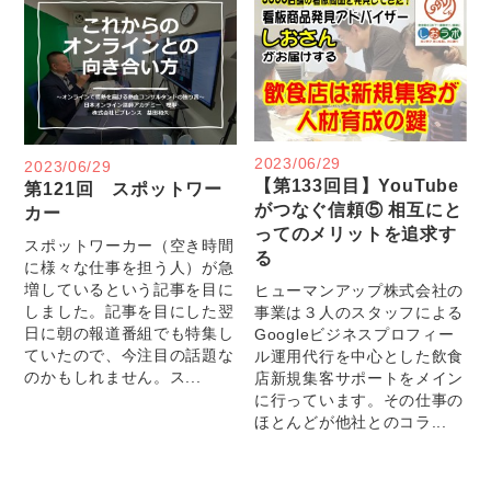
2023/06/29
2023/06/29
【第133回目】YouTube
第121回 スポットワー
がつなぐ信頼⑤ 相互にと
カー
ってのメリットを追求す
スポットワーカー（空き時間
る
に様々な仕事を担う人）が急
増しているという記事を目に
ヒューマンアップ株式会社の
しました。記事を目にした翌
事業は３人のスタッフによる
日に朝の報道番組でも特集し
Googleビジネスプロフィー
ていたので、今注目の話題な
ル運用代行を中心とした飲食
のかもしれません。ス...
店新規集客サポートをメイン
に行っています。その仕事の
ほとんどが他社とのコラ...