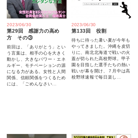
2023/06/30
2023/06/30
第29回 感謝力の高め
第133回 役割
方 その③
待ちに待った暑い夏が今年も
やってきました。沖縄を皮切
前回は、「ありがとう」とい
りに、南北北海道で戦いの火
う言葉は、相手の心を大きく
蓋が切られた高校野球。甲子
動かし、大きなパワー・エネ
園を目指した選手たちの熱い
ルギー、モチベーションの源
戦いが幕を開け、７月中は高
になる力がある。女性と人間
校野球速報で毎日楽し...
関係、信頼関係をつくるため
には、「ごめんなさい...