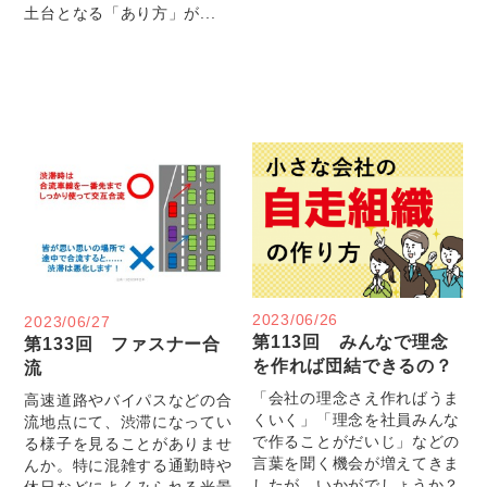
土台となる「あり方」が...
2023/06/26
2023/06/27
第113回 みんなで理念
第133回 ファスナー合
を作れば団結できるの？
流
「会社の理念さえ作ればうま
高速道路やバイパスなどの合
くいく」「理念を社員みんな
流地点にて、渋滞になってい
で作ることがだいじ」などの
る様子を見ることがありませ
言葉を聞く機会が増えてきま
んか。特に混雑する通勤時や
したが、いかがでしょうか？
休日などによくみられる光景