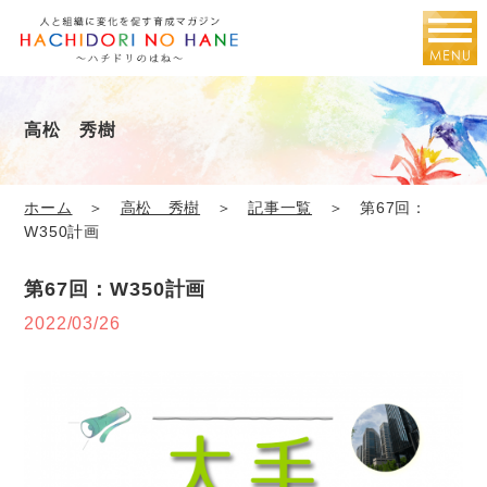
高松 秀樹
ホーム
＞
高松 秀樹
＞
記事一覧
＞ 第67回：
W350計画
第67回：W350計画
2022/03/26