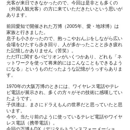
光客が来日できなかったので、今回は是非とも多くの
（外国人観光客）の方に来ていただきたいという思いが
あります。
前回愛知で開催された万博（2005年、愛・地球博）は
家族と行きました。
息子も小さかったので、抱っこやおんぶをしながら広い
会場をひたすら歩き回り、人が多かったことと歩き疲れ
た記憶しかありません（苦笑）。
ただITに関するパビリオンがいくつかあり、どれも「ネ
ットワークを使って将来的にはこんなこともできるよう
になる」というものだったような記憶がうっすらありま
す。
1970年の大阪万博のときには、ワイヤレス電話やテレ
ビ電話が展示され、多くの方々がその技術に感嘆してい
たようです。
子供達は、まさにドラえもんの世界だと思っていたと思
います。
今や、当たり前のように使っているテレビ電話やワイヤ
レス電話（携帯電話）。
今回の万博もDX（デジタルトランスフォーメーショ