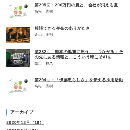
第295回：200万円の夏と、会社が消える夏
高松 秀樹
相談できる存在のありがたさ
金山 正明
第282回 熊本の地震に思う、「つながる」そ
の先にある情報と、こういう時こそAIを
益田 和久
第294回：「伊藤忠らしさ」を伝える採用活動
高松 秀樹
アーカイブ
2020年12月（19）