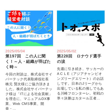
2025/05/04
2025/05/02
第197回 この人に聞
第228回 ロナウド選手
く！～人・組織が羽ばた
の涙
く時～
先週に引き続き、サッカーの
A C L E（アジアチャンピオ
今回の対談は、株式会社サイ
ンズリーグエリート）のお話
バーテック代表取締役社長
しです。日本のJリーグから
橋元 賢次様にご協力頂きま
出場している私の推しでもあ
した。株式会社サイバーテッ
る川崎フロンターレ。初戦の
ク様は「ITによる社会貢献」
準々決勝はカタール王者...
を理念に、マニュアルDX事
業、Web CMS事業、開
発・...