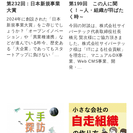
第232回：日本新規事業
第199回 この人に聞
大賞
く！～人・組織が羽ばた
く時～
2024年に創設された「日本
新規事業大賞」をご存じでし
今回の対談は、株式会社サイ
ょうか？「オープンイノベー
バーテック代表取締役社長
ション」や「異業種連携」な
橋元 賢次様にご協力頂きま
どが進んでいる昨今、歴史あ
した。株式会社サイバーテッ
る「大企業」であってもスタ
ク様は「ITによる社会貢献」
ートアップに負けない「...
を理念に、マニュアルDX事
業、Web CMS事業、開
発・...