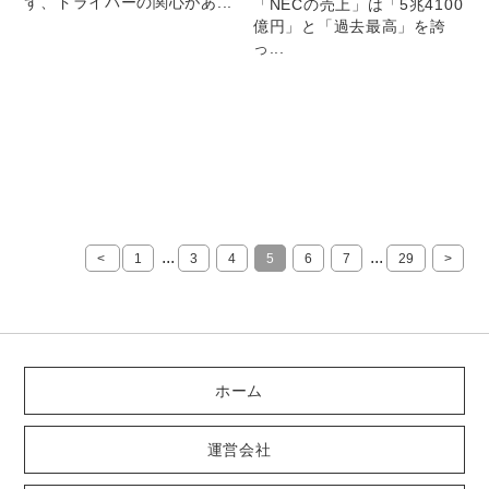
ず、ドライバーの関心があ...
「NECの売上」は「5兆4100
億円」と「過去最高」を誇
っ...
...
...
<
1
3
4
5
6
7
29
>
ホーム
運営会社