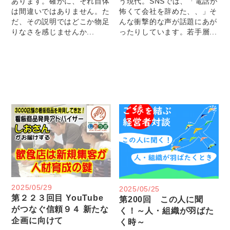
あります。確かに、それ自体
う現代。SNSでは、「電話が
は間違いではありません。た
怖くて会社を辞めた、、」そ
だ、その説明ではどこか物足
んな衝撃的な声が話題にあが
りなさを感じませんか...
ったりしています。若手層...
2025/05/29
2025/05/25
第２２３回目 YouTube
第200回 この人に聞
がつなぐ信頼９４ 新たな
く！～人・組織が羽ばた
企画に向けて
く時～