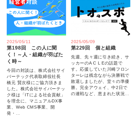
2025/05/11
2025/05/09
第198回 この人に聞
第229回 個と組織
く！～人・組織が羽ばた
先週、先々週に引き続き、サ
く時～
ッカーのA C L Eの話題で
す。応援していた川崎フロン
今回の対談は、株式会社サイ
ターレは残念ながら決勝戦で
バーテック代表取締役社長
敗退しましたが、堂々の準優
橋元 賢次様にご協力頂きま
勝。完全アウェイ、中2日で
した。株式会社サイバーテッ
の連戦など、恵まれた状況...
ク様は「ITによる社会貢献」
を理念に、マニュアルDX事
業、Web CMS事業、開
発・...