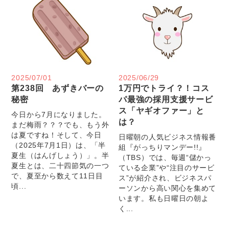
2025/07/01
2025/06/29
第238回 あずきバーの
1万円でトライ？！コス
秘密
パ最強の採用支援サービ
ス「ヤギオファー」と
今日から7月になりました。
は？
まだ梅雨？？？でも、もう外
は夏ですね！そして、今日
日曜朝の人気ビジネス情報番
（2025年7月1日）は、「半
組『がっちりマンデー!!』
夏生（はんげしょう）」。半
（TBS）では、毎週“儲かっ
夏生とは、二十四節気の一つ
ている企業”や“注目のサービ
で、夏至から数えて11日目
ス”が紹介され、ビジネスパ
頃...
ーソンから高い関心を集めて
います。私も日曜日の朝よ
く...