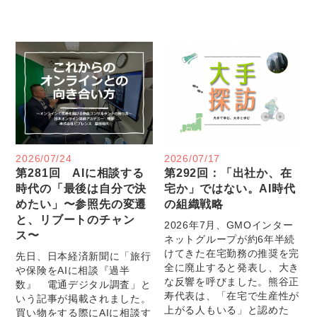
2026/07/24
2026/07/17
第281回 AIに相談する
第292回：「出社か、在
時代の「最後は自分で決
宅か」ではない。AI時代
めたい」〜参照先の変遷
の組織戦略
と、リブートのチャン
2026年7月、GMOインター
ス〜
ネットグループが約6年半続
けてきた在宅勤務の推奨を完
先日、日本経済新聞に「旅行
全に廃止すると発表し、大き
や保険をAIに相談『過半
な反響を呼びました。熊谷正
数』 電通デジタル調査」と
寿代表は、「在宅で生産性が
いう記事が掲載されました。
上がる人もいる」と認めた
買い物をする際にAIに相談す