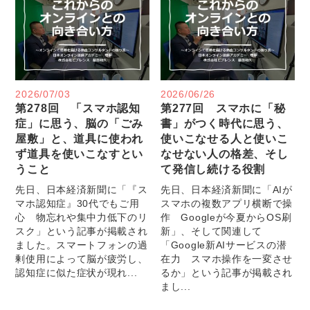
2026/07/03
2026/06/26
第278回 「スマホ認知
第277回 スマホに「秘
症」に思う、脳の「ごみ
書」がつく時代に思う、
屋敷」と、道具に使われ
使いこなせる人と使いこ
ず道具を使いこなすとい
なせない人の格差、そし
うこと
て発信し続ける役割
先日、日本経済新聞に「『ス
先日、日本経済新聞に「AIが
マホ認知症』30代でもご用
スマホの複数アプリ横断で操
心 物忘れや集中力低下のリ
作 Googleが今夏からOS刷
スク」という記事が掲載され
新」、そして関連して
ました。スマートフォンの過
「Google新AIサービスの潜
剰使用によって脳が疲労し、
在力 スマホ操作を一変させ
認知症に似た症状が現れ...
るか」という記事が掲載され
まし...