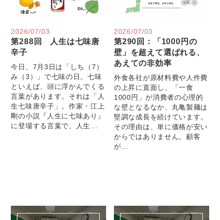
2026/07/03
2026/07/03
第288回 人生は七味唐
第290回：「1000円の
辛子
壁」を超えて選ばれる、
あえての非効率
今日、7月3日は「しち（7）
み（3）」で七味の日。七味
外食各社が原材料費や人件費
といえば、頭に浮かんでくる
の上昇に直面し、「一食
言葉があります。それは「人
1000円」が消費者の心理的
生七味唐辛子」。作家・江上
な壁となるなか、丸亀製麺は
剛の小説『人生に七味あり』
堅調な成長を続けています。
に登場する言葉で、人生...
その理由は、単に価格が安い
からではありません。顧客
が...