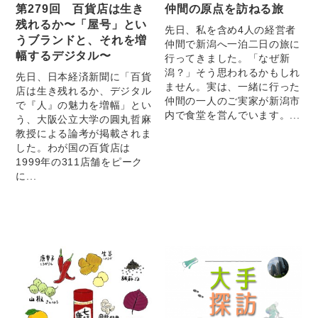
第279回 百貨店は生き
仲間の原点を訪ねる旅
残れるか〜「屋号」とい
先日、私を含め4人の経営者
うブランドと、それを増
仲間で新潟へ一泊二日の旅に
幅するデジタル〜
行ってきました。「なぜ新
潟？」そう思われるかもしれ
先日、日本経済新聞に「百貨
ません。実は、一緒に行った
店は生き残れるか、デジタル
仲間の一人のご実家が新潟市
で『人』の魅力を増幅」とい
内で食堂を営んでいます。...
う、大阪公立大学の圓丸哲麻
教授による論考が掲載されま
した。わが国の百貨店は
1999年の311店舗をピーク
に...