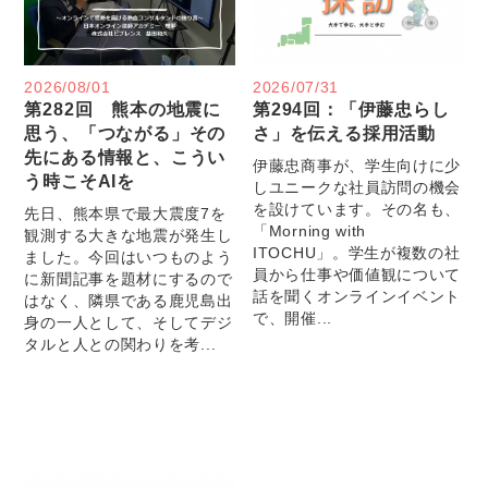
2026/08/01
2026/07/31
第282回 熊本の地震に
第294回：「伊藤忠らし
思う、「つながる」その
さ」を伝える採用活動
先にある情報と、こうい
伊藤忠商事が、学生向けに少
う時こそAIを
しユニークな社員訪問の機会
を設けています。その名も、
先日、熊本県で最大震度7を
「Morning with
観測する大きな地震が発生し
ITOCHU」。学生が複数の社
ました。今回はいつものよう
員から仕事や価値観について
に新聞記事を題材にするので
話を聞くオンラインイベント
はなく、隣県である鹿児島出
で、開催...
身の一人として、そしてデジ
タルと人との関わりを考...