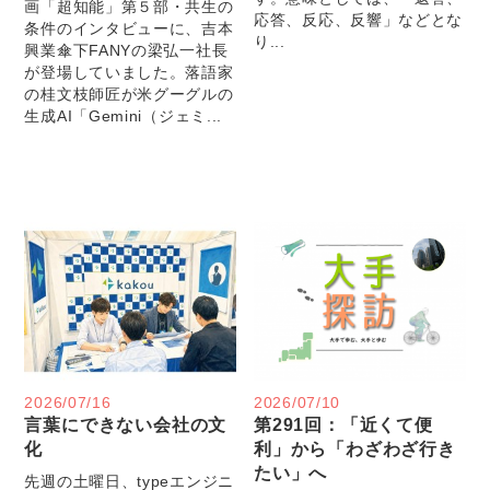
画「超知能」第５部・共生の
応答、反応、反響」などとな
条件のインタビューに、吉本
り...
興業傘下FANYの梁弘一社長
が登場していました。落語家
の桂文枝師匠が米グーグルの
生成AI「Gemini（ジェミ...
2026/07/16
2026/07/10
言葉にできない会社の文
第291回：「近くて便
化
利」から「わざわざ行き
たい」へ
先週の土曜日、typeエンジニ