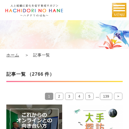
ホーム
＞ 記事一覧
記事一覧 （2766 件）
...
1
2
3
4
5
139
>