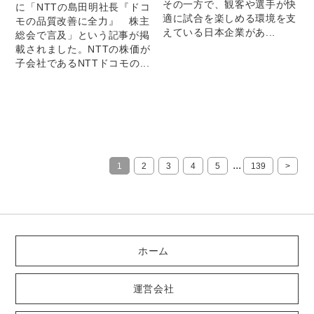
その一方で、観客や選手が快
に「NTTの島田明社長『ドコ
適に試合を楽しめる環境を支
モの品質改善に全力』 株主
えている日本企業があ...
総会で言及」という記事が掲
載されました。NTTの株価が
子会社であるNTTドコモの...
...
1
2
3
4
5
139
>
ホーム
運営会社