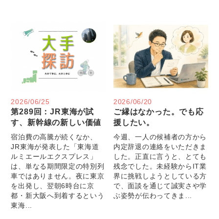
2026/06/25
2026/06/20
第289回：JR東海が試
ご縁はなかった。でも応
す、新幹線の新しい価値
援したい。
宿泊費の高騰が続くなか、
今週、一人の候補者の方から
JR東海が発表した「東海道
内定辞退の連絡をいただきま
ルミエールエクスプレス」
した。正直に言うと、とても
は、単なる期間限定の特別列
残念でした。未経験からIT業
車ではありません。夜に東京
界に挑戦しようとしている方
を出発し、翌朝6時台に京
で、面談を通じて誠実さや学
都・新大阪へ到着するという
ぶ姿勢が伝わってきま...
東海...