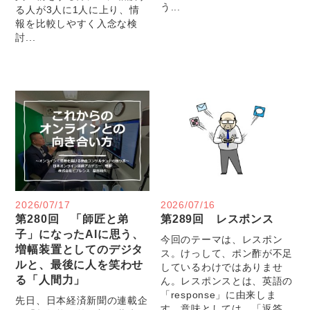
う...
る人が3人に1人に上り、情
報を比較しやすく入念な検
討...
2026/07/17
2026/07/16
第280回 「師匠と弟
第289回 レスポンス
子」になったAIに思う、
今回のテーマは、レスポン
増幅装置としてのデジタ
ス。けっして、ポン酢が不足
ルと、最後に人を笑わせ
しているわけではありませ
る「人間力」
ん。レスポンスとは、英語の
「response」に由来しま
先日、日本経済新聞の連載企
す。意味としては、「返答、